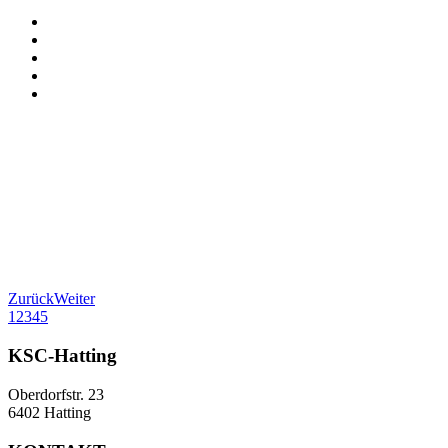
Zurück
Weiter
1
2
3
4
5
KSC-Hatting
Oberdorfstr. 23
6402 Hatting